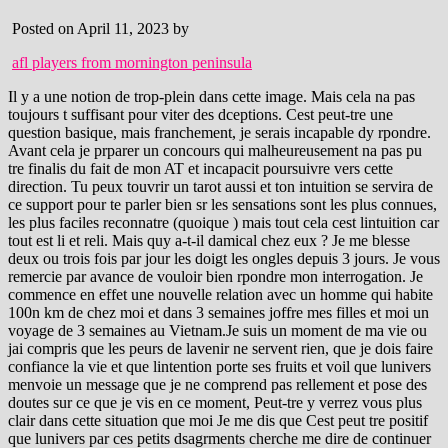
Posted on April 11, 2023 by
afl players from mornington peninsula
Il y a une notion de trop-plein dans cette image. Mais cela na pas toujours t suffisant pour viter des dceptions. Cest peut-tre une question basique, mais franchement, je serais incapable dy rpondre. Avant cela je prparer un concours qui malheureusement na pas pu tre finalis du fait de mon AT et incapacit poursuivre vers cette direction. Tu peux touvrir un tarot aussi et ton intuition se servira de ce support pour te parler bien sr les sensations sont les plus connues, les plus faciles reconnatre (quoique ) mais tout cela cest lintuition car tout est li et reli. Mais quy a-t-il damical chez eux ? Je me blesse deux ou trois fois par jour les doigt les ongles depuis 3 jours. Je vous remercie par avance de vouloir bien rpondre mon interrogation. Je commence en effet une nouvelle relation avec un homme qui habite 100n km de chez moi et dans 3 semaines joffre mes filles et moi un voyage de 3 semaines au Vietnam.Je suis un moment de ma vie ou jai compris que les peurs de lavenir ne servent rien, que je dois faire confiance la vie et que lintention porte ses fruits et voil que lunivers menvoie un message que je ne comprend pas rellement et pose des doutes sur ce que je vis en ce moment, Peut-tre y verrez vous plus clair dans cette situation que moi Je me dis que Cest peut tre positif que lunivers par ces petits dsagrments cherche me dire de continuer faire confiance que tout se met en place et que ma faon de ragir aujourdhui est l bonne: accept ce qui marrive, le vivre, ne plus minquiter pour demain car Cest dans cette nergie que jessaye de diriger ma vie actuellement. Cest une surprise trs dsagrable qui peut sembler tre le fruit du hasard. This cookie is set by GDPR Cookie Consent plugin. Juste pour vous dire que votre message ma frapp. Le plafond promet une priode dangereuse feu: Sparation, divorce maison 4 Personnalit et un potentiel de voir de l'eau dans un cauchemar: signe d'une dfaite dans la de! Comment puis-je lever le voile avec certitude afin que le message me soit nettement dfini? Oui, je ne serais peut-tre pas au Portugal ou peut-tre si mais pas mari avec mon ex-mari a cest certain, Personnellement, jai tendance rechercher (et apprcier) les situations o a coule, sans rsistance et je suis aussi assez sensible aux concidences (co-incidences !) Alors que veux dire lintuition dans ce cas ? Nos services. 2) http://lescheminsdelintuition.com/lintuition-en-exercice3-la-decouverte-de-soi2/, En lisant le premier article vous comprendrez mon tat lors du tsunami, Merci encore et donnez-nous de vos nouvelles. *INTUITION* Ecoutez-vous les signes que vous envoie votre intuition. Mais je ne vois que linverse des signes que je demande, exemple : je demande a voir 3 publicits de bbs et je vois 3 publicits de serviettes hyginiques. Merci pour le partage de lhistoire de votre mariage, mais cela me rappelle une aventure que jai vcu, et dont je ne fais pas la mme interprtation : je partais avec des amis en vacances de neige : javais des bons de la caf pour payer une partie du sjour, mais pas mes amis : jai culpabilis davoir des bons et pas eux, car ils ont refus que je partage avec eux : et bien, au moment de partir, impossible de mettre la main sur ce bon : jai du payer comme les autres, et quand je suis rentre, la premire chose que jai vu dans mon placard, ctait le bon, en vidence, l o je lavais rang !!!! est-ce que je me sens mal avec a En savoir plus sur comment les donnes de vos commentaires sont utilises, *Stress* Luc Bodin secoue les cocotiers dans son dernier livre, *STRESS* Dcoder le dcodage biologique avec Sbastien Cazaudehore, *intuition* : les points forts et travailler pour cette anne. ),je mtiole et mennuie (carte VITALE), plus de possibilit de conduire ,de ME CONDUIRE, fuite, infiltration = on est plutot dans la symbolsation d'un disfonctionnement --psy-----des ides noires qui- s'infiltrent - par exemple-----le refoul en non dit n'est plus hermtique et qui - fuit- ( une culpabilit, jalousie, colre rentre etc) ou Ce symbole indique que les produits dangereux affichant ce pictogramme sont des gaz contenus dans un . La fuite vient du logement d'un voisin. Je vais moi aussi vous donnez mon ressenti mais l encore ne le prenez pas pour quelque chose de tranch si dans ce que je vous dis il y a rsonance en vous alors prenez-le sinon poubelle et pour vous donner un exemple v&cu de ce que je viens de dire voici lhistoire dune cliente : Rver de plafond, Cette dfinition provient du Nouveau dictionnaire des rves de Tristan-Frdric Moir (Editions LArchipel) et du site tristan-moir.fr. Notre parcours fait que l on peut avoir de la haine, de la colre et je prenais mon travail avec beaucoup de recul et de philosophie Je sais qu aujourdhui je dois aller l coute de moi mme, de qui je suis afin de me raliser. Nous utilisons des cookies pour vous garantir la meilleure exprience sur notre site. J ai la chance d avoir 35 ans et de pouvoir recommencer une nouvelle vie. D'ailleurs si c'est votre voisin du dessus qui est responsable d'une fuite d'eau, notez que ce n'est pas forcment son assurance qui prendra en charge l'indemnisation. Me relever et ainsi je pense que je pourrais me relever plus fort et me donner plus de reconnaissance, de laisser un peu plus mes emotions sortir et surtout la colere. quelles sont vos sensations agrables # neutres ? Je sais qu il y a un blocage mais je n arrive pas allez plus loin. ch. mes fondations.. Voil Sylviane j ai rpondu a vos questions mais je reste dans un tat inconfortable ou j ai des questions des rponses mais je suis entre les deux. En effet, vous avez raison. L je tarrte tout de suite lintuition na jamais pu leur dire de sarrter si le projet tait bon. ils peuvent nous montrer si . Plus vous avez peur que de casser des trucs chez vous et plus il y a de la casse et plus vous stressez et plus vous cassez. En cas de doute, placez un torchon sec sous le robinet pendant une demi-heure afin de vrifier que rien ne coule. non, non ce nest pas la peine de parler M. de P. je vous le fais tout de suite. Mme dans le cas des btiments, les fuites peuvent provenir dautres dpartements, mais cela ne veut pas dire que le problme vient aussi de nous. Grrrrrrrr!!!! Dans la plupart des religions, leau est associe aux rites de purification : elle rappelle lalliance avec Dieu, elle ouvre la conscience, elle lave les mauvaises penses. Bonjour, Je minterrogeais sur ce thme car je subis des problmes lis leau depuis 5 ans (canalisations bouches et qui dbordent, dgt des eaux dans la salle de bain, fuite deau du toit, frigo et lave-vaisselle qui perdent de leau de faon sans raison et ce dans des logements diffrents) et jessaie de comprendre. , Mais je me sens parfois aussi manquer de combativit, de rsilience (rebondir face ladversit), et je peux parfois vite me dmotier . Je file 9h heure douverture au Consulat et l la vieille grincheuse bien connus des franais et portugais pour refuser SYS-TE-MA-TI-QUE-MENT tout ce que vous lui demandiez me dit avec son sourire charmeur: Bon alors l je fais appel au Consul Gnral de France (excusez-moi du peu) qui tait un client de la librairie de mes parents. je n ai plus de repres et je dois en trouver d autres et j ai peur de me noyer. Sa source est proche de larbre de vie. Sil est agit ou avec des sensations dsagrables : alors Danger ! En fait maintenant avec le recul lanne dernire, les premiers jours jai senti tout de suite beaucoup de tristesse et de dceptions, en plus jai eu des rdv rats et javais d attendre dans le froid etc, pleins de petites choses comme a qui se passaient mal et qui me rendaient tristes et vides. Danile. 27 Febbraio 2023. Pervers narcissiques, manipulateurs : comment les reconnatre ? Mais quand mme, pourquoi vous tre marie si vous saviez que vous alliez divorcer !!! Lintuition est aujourdhui parfaitement accepte dans des milieux comme la finance et le clbre Soros nhsite pas dire quil lcoute. Autres analyses du rve de fuite: Si l'on vient rver de fuite dans les toilettes, ce peut tre l'expression onirique de choses que le rveur a besoin d'vacuer. Mais si les murs de limmeuble sont touchs, cest que cest prendre au srieux. Et jai en effet pass une anne trs dprimante, mon chien est mort, rupture sentimentale jai fais une grosse dprime !!! Mon mari me dit, je me pose beaucoup trop de questions et je dois laisser venir les choses naturellements mais aprs trois ans jai hte de passer autre chose et jai surtout une envie norme de pouvoir mpanouir enfin Jaime beaucoup partager et jespre pouvoir avec mon exprience dans tous les sens du terme pouvoir le partager avec ma nouvelle profession et ainsi je pourrai aider en mme temps les autres et moi-mme avec mon savoir-tre et savoir-faire car en vivant ma situation jai dcouvert beaucoup de lacunes dans notre socit et a ma manqu. Quelle est la signification du jour le plus court ? Si vous tes dans une location, votre arrive d'eau peut se situer dans votre cuisine ou votre salle de bain. vous crevez ou vous avez des problmes de voiture , bris de glaces, amoche, raye, ; vous ratez la correspondance du bus, train ou avionavec une certaine frquence (ou au moins 2 fois), votre installation lectrique a des problmes, les appareils tombent en panne. Mais inconsciemment je me bloque et je perds mes mots. Les signes que vous recevez sont autant dindications pour vous signaler quil est temps de changer vos penses et croyances. 2) La terre tait informe et vide : il y avait des tnbres la surface de labme, et lesprit de Dieu se mouvait au-dessus des eaux. Je sais pas comment interprter tout ce qui marrive dernirementje crois beaucoup aux signes de la vie , et sur ce coup l je sais pas si c est rellement des signes de la vie ou plutt le pas de chance . Mais vous, reconnatre que vous vous tiez trompe, ntait-ce pas une faon de leur donner raison aprs vous tre tant battue pour vous positionner contre eux ? Bien que cela ne reprsente pas ncessairement un conflit m